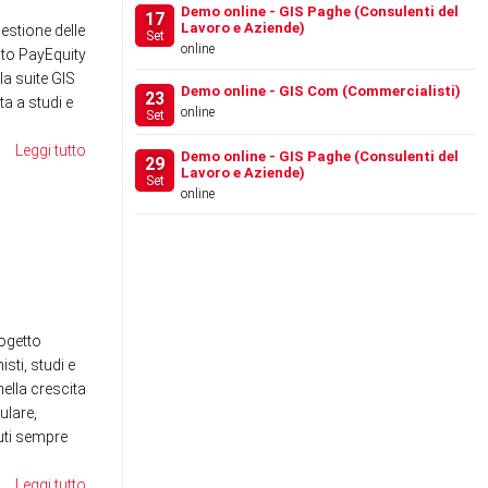
Demo online - GIS Paghe (Consulenti del
17
Lavoro e Aziende)
gestione delle
Set
online
to PayEquity
la suite GIS
Demo online - GIS Com (Commercialisti)
23
a a studi e
online
Set
Leggi tutto
Demo online - GIS Paghe (Consulenti del
29
Lavoro e Aziende)
Set
online
FESTIVAL DEL LAVORO
WE
2026 - LA GIS REVOLU…
SE
RE
News
News
ogetto
sti, studi e
ella crescita
ulare,
nuti sempre
Leggi tutto