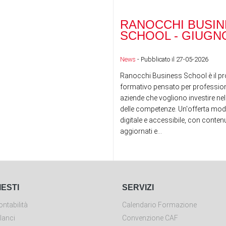
RANOCCHI BUSIN
SCHOOL - GIUGNO
News
- Pubblicato il 27-05-2026
Ranocchi Business School è il pr
formativo pensato per professioni
aziende che vogliono investire nel
delle competenze. Un'offerta mod
digitale e accessibile, con conte
aggiornati e...
IESTI
SERVIZI
ntabilità
Calendario Formazione
lanci
Convenzione CAF