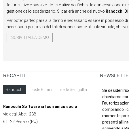
fatture attive e passive, delle relative notifiche e la conservazione a n
gestione dello scadenzario. Si parlerà anche del nuovo
Ranocchi Di
Per poter partecipare alla demo è necessario essere in possesso di 
necessario per l'invio del link di connessione all'aula virtuale, che 
ISCRIVITI ALLA DEMO
RECAPITI
NEWSLETTE
Ranocchi
sede Rimini
sede Senigallia
ext
Ranocchi Software srl con unico socio
via degli Abeti, 288
61122 Pesaro (PU)