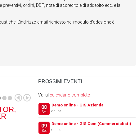
e preventivi, ordini, DDT, note di accredito e di addebito ecc. e la
stiche. L'indirizzo email richiesto nel modulo d'adesione è
PROSSIMI EVENTI
Vai al
calendario completo
Demo online - GIS Azienda
08
TOR,
RANOCCHI SOFTWARE
RA
online
Set
ER
ACQUISISCE IL 100% DI
SCH
…
Demo online - GIS Com (Commercialisti)
09
online
Set
News
News