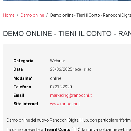
Home
Demo online
Demo online - Tieni il Conto - Ranocchi Digit
DEMO ONLINE - TIENI IL CONTO - R
Categoria
Webinar
Data
26/06/2025
10:00
-
11:30
Modalita'
online
Telefono
0721 22920
Email
marketing@ranocchi.it
Sito internet
www.ranocchi.it
Demo online del nuovo Ranocchi Digital Hub, con particolare riferiment
La demo presenterà
Tieni il Conto
(TIC), la nuova soluzione web per 