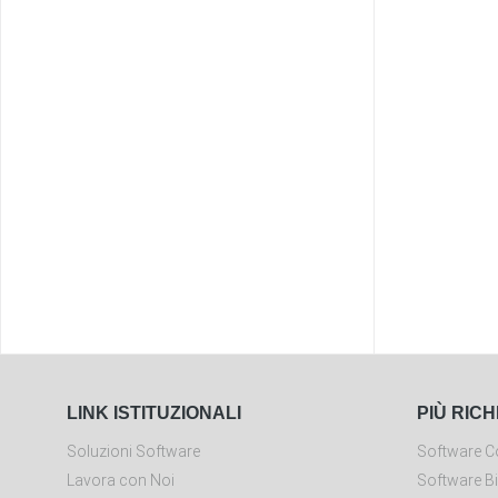
LINK ISTITUZIONALI
PIÙ RICH
Soluzioni Software
Software Co
Lavora con Noi
Software Bi