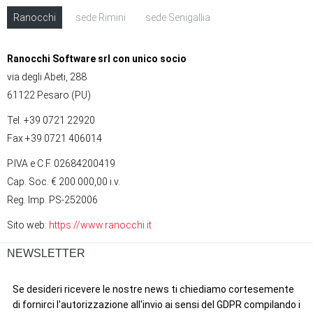
Ranocchi
sede Rimini
sede Senigallia
Ranocchi Software srl con unico socio
via degli Abeti, 288
61122 Pesaro (PU)
Tel. +39 0721 22920
Fax +39 0721 406014
P.IVA e C.F. 02684200419
Cap. Soc. € 200.000,00 i.v.
Reg. Imp. PS-252006
Sito web:
https://www.ranocchi.it
NEWSLETTER