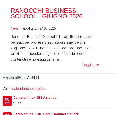
RA
RANOCCHI BUSINESS
SC
SCHOOL - GIUGNO 2026
News
News
- Pubblicato il 27-05-2026
Ranocchi Business School è il progetto formativo
pensato per professionisti, studi e aziende che
vogliono investire nella crescita delle competenze.
Un'offerta modulare, digitale e accessibile, con
contenuti sempre aggiornati e...
Leggi tutto
PROSSIMI EVENTI
Vai al
calendario completo
Demo online - GIS Azienda
08
online
Set
Demo online - GIS Com (Commercialisti)