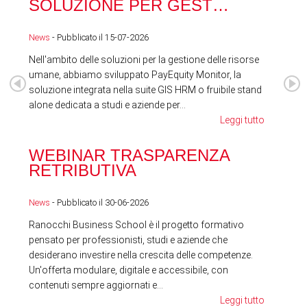
SOLUZIONE PER GEST…
ACQ
News
- Pubblicato il 15-07-2026
News
Nell'ambito delle soluzioni per la gestione delle risorse
umane, abbiamo sviluppato PayEquity Monitor, la
soluzione integrata nella suite GIS HRM o fruibile stand
alone dedicata a studi e aziende per...
Leggi tutto
WEBINAR TRASPARENZA
FES
RETRIBUTIVA
LA
News
- Pubblicato il 30-06-2026
News
Ranocchi Business School è il progetto formativo
pensato per professionisti, studi e aziende che
desiderano investire nella crescita delle competenze.
Un'offerta modulare, digitale e accessibile, con
contenuti sempre aggiornati e...
Leggi tutto