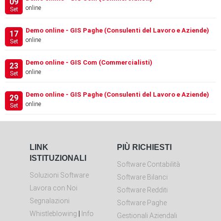
09
online
Set
Demo online - GIS Paghe (Consulenti del Lavoro e Aziende)
17
online
Set
Demo online - GIS Com (Commercialisti)
23
online
Set
Demo online - GIS Paghe (Consulenti del Lavoro e Aziende)
29
online
Set
LINK
PIÙ RICHIESTI
ISTITUZIONALI
Software Contabilità
Soluzioni Software
Software Bilanci
Lavora con Noi
Software Redditi
Segnalazioni
Software Paghe
Whistleblowing
|
Info
Gestionali Aziendali