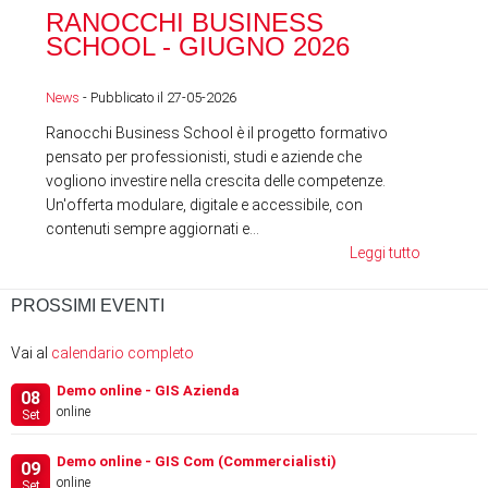
RANOCCHI BUSINESS
SC
SCHOOL - GIUGNO 2026
News
News
- Pubblicato il 27-05-2026
Ranocchi Business School è il progetto formativo
pensato per professionisti, studi e aziende che
vogliono investire nella crescita delle competenze.
Un'offerta modulare, digitale e accessibile, con
contenuti sempre aggiornati e...
Leggi tutto
PROSSIMI EVENTI
Vai al
calendario completo
Demo online - GIS Azienda
08
online
Set
Demo online - GIS Com (Commercialisti)
09
online
Set