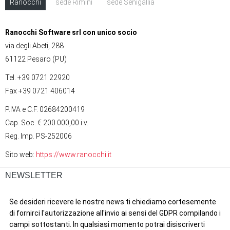
Ranocchi
sede Rimini
sede Senigallia
Ranocchi Software srl con unico socio
via degli Abeti, 288
61122 Pesaro (PU)
Tel. +39 0721 22920
Fax +39 0721 406014
P.IVA e C.F. 02684200419
Cap. Soc. € 200.000,00 i.v.
Reg. Imp. PS-252006
Sito web:
https://www.ranocchi.it
NEWSLETTER