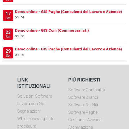
Demo online - GIS Paghe (Consulenti del Lavoro e Aziende)
17
online
Set
Demo online - GIS Com (Commercialisti)
23
online
Set
Demo online - GIS Paghe (Consulenti del Lavoro e Aziende)
29
online
Set
LINK
PIÙ RICHIESTI
ISTITUZIONALI
Software Contabilità
Soluzioni Software
Software Bilanci
Lavora con Noi
Software Redditi
Segnalazioni
Software Paghe
Whistleblowing
|
Info
Gestionali Aziendali
procedura
Archiviazione