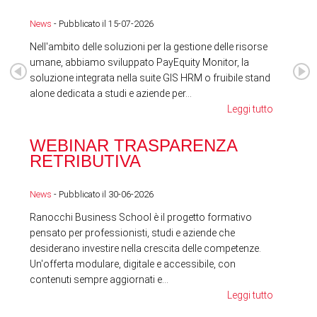
News
- Pubblicato il 15-07-2026
News
Nell'ambito delle soluzioni per la gestione delle risorse
umane, abbiamo sviluppato PayEquity Monitor, la
soluzione integrata nella suite GIS HRM o fruibile stand
alone dedicata a studi e aziende per...
Leggi tutto
WEBINAR TRASPARENZA
FES
RETRIBUTIVA
LA
News
- Pubblicato il 30-06-2026
News
Ranocchi Business School è il progetto formativo
pensato per professionisti, studi e aziende che
desiderano investire nella crescita delle competenze.
Un'offerta modulare, digitale e accessibile, con
contenuti sempre aggiornati e...
Leggi tutto
RA