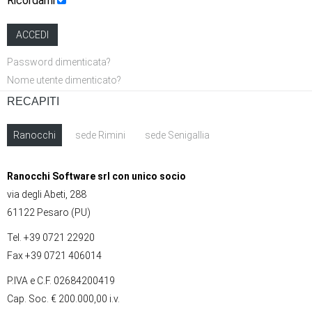
Ricordami
ACCEDI
Password dimenticata?
Nome utente dimenticato?
RECAPITI
Ranocchi
sede Rimini
sede Senigallia
Ranocchi Software srl con unico socio
via degli Abeti, 288
61122 Pesaro (PU)
Tel. +39 0721 22920
Fax +39 0721 406014
P.IVA e C.F. 02684200419
Cap. Soc. € 200.000,00 i.v.