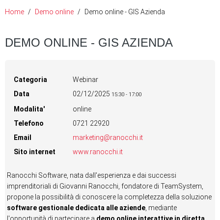
Home
Demo online
Demo online - GIS Azienda
DEMO ONLINE - GIS AZIENDA
Categoria
Webinar
Data
02/12/2025
15:30
-
17:00
Modalita'
online
Telefono
0721 22920
Email
marketing@ranocchi.it
Sito internet
www.ranocchi.it
Ranocchi Software, nata dall'esperienza e dai successi
imprenditoriali di Giovanni Ranocchi, fondatore di TeamSystem,
propone la possibilità di conoscere la completezza della soluzione
software gestionale dedicata alle aziende
, mediante
l'opportunità di partecipare a
demo online interattive in diretta