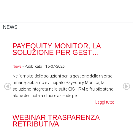
NEWS
PAYEQUITY MONITOR, LA
RA
SOLUZIONE PER GEST…
ACQ
News
- Pubblicato il 15-07-2026
News
Nell'ambito delle soluzioni per la gestione delle risorse
umane, abbiamo sviluppato PayEquity Monitor, la
soluzione integrata nella suite GIS HRM o fruibile stand
alone dedicata a studi e aziende per...
Leggi tutto
WEBINAR TRASPARENZA
FES
RETRIBUTIVA
LA