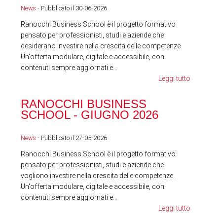
News
- Pubblicato il 30-06-2026
News
Ranocchi Business School è il progetto formativo
pensato per professionisti, studi e aziende che
desiderano investire nella crescita delle competenze.
Un'offerta modulare, digitale e accessibile, con
contenuti sempre aggiornati e...
Leggi tutto
RA
RANOCCHI BUSINESS
SC
SCHOOL - GIUGNO 2026
News
News
- Pubblicato il 27-05-2026
Ranocchi Business School è il progetto formativo
pensato per professionisti, studi e aziende che
vogliono investire nella crescita delle competenze.
Un'offerta modulare, digitale e accessibile, con
contenuti sempre aggiornati e...
Leggi tutto